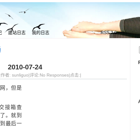
记
建站日志
我的日志
RSS 2.0
我与她
通
2010-07-24
4|作者:
sunliguo
|评论:No Responses|点击:|
网，但是
交接箱查
了。就到
到最后一