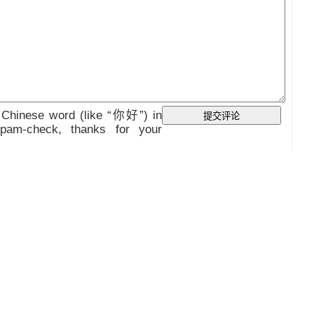
Chinese word (like “你好”) in
am-check, thanks for your