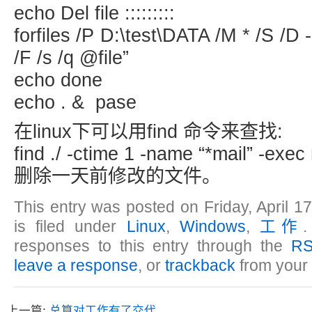
echo Del file :::::::::
forfiles /P D:\test\DATA /M * /S /D 
/F /s /q @file”
echo done
echo . & pase
在linux下可以用find 命令来查找:
find ./ -ctime 1 -name “*mail” -exec 
删除一天前修改的文件。
This entry was posted on Friday, April 1
is filed under
Linux
,
Windows
,
工作
.
responses to this entry through the
RS
leave a response
, or
trackback
from your 
上一篇:
总算对工作有了交代