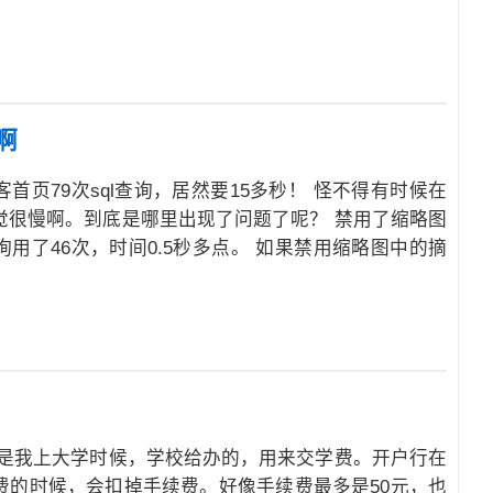
啊
首页79次sql查询，居然要15多秒！ 怪不得有时候在
觉很慢啊。到底是哪里出现了问题了呢？ 禁用了缩略图
用了46次，时间0.5秒多点。 如果禁用缩略图中的摘
卡是我上大学时候，学校给办的，用来交学费。开户行在
费的时候，会扣掉手续费。好像手续费最多是50元，也