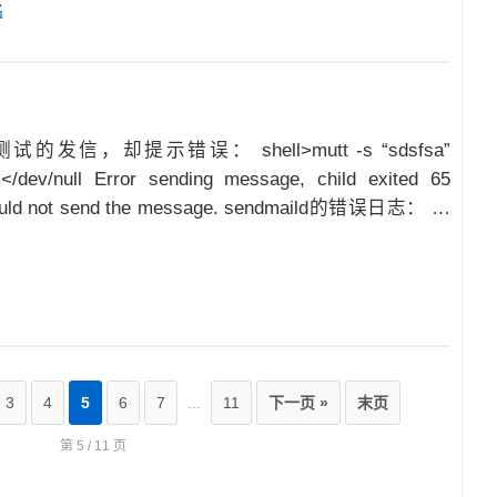
名
发信，却提示错误： shell>mutt -s “sdsfsa”
/dev/null Error sending message, child exited 65
. Could not send the message. sendmaild的错误日志： …
3
4
5
6
7
...
11
下一页 »
末页
第 5 / 11 页