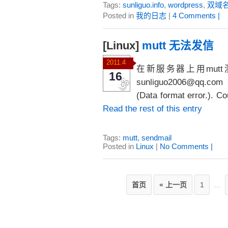
Tags:
sunliguo.info
,
wordpress
,
双域
Posted in
我的日志
|
4 Comments |
[Linux]
mutt 无法发信
2011.4
在新服务器上用mutt测试的
16
sunliguo2006@qq.com <
(Data format error.)
Read the rest of this entry
Tags:
mutt
,
sendmail
Posted in
Linux
|
No Comments |
首页
« 上一页
1
...