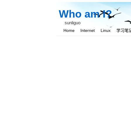
Who am I?
sunliguo
Home
Internet
Linux
学习笔