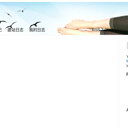
记
建站日志
我的日志
RSS 2.0
我与她
y