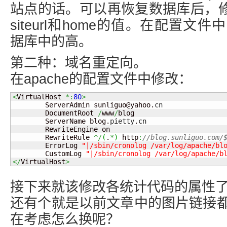
站点的话。可以再恢复数据库后，修改表w
siteurl和home的值。在配置文
据库中的高。
第二种：域名重定向。
在apache的配置文件中修改：
<
VirtualHost 
*:
80
>
        ServerAdmin sunliguo@yahoo.
cn
        DocumentRoot 
/
www
/
blog

        ServerName blog.
pietty
.
cn
        RewriteEngine on

        RewriteRule 
^/
(
.
*
)
 http
:
//blog.sunliguo.com/
        ErrorLog 
"|/sbin/cronolog /var/log/apache/bl
        CustomLog 
"|/sbin/cronolog /var/log/apache/b
</
VirtualHost
>
接下来就该修改各统计代码的属性
还有个就是以前文章中的图片链接
在考虑怎么换呢？