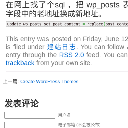
在网上找了个sql ，把 wp_posts 表中
字段中的老地址换成新地址。
update wp_posts set post_content 
=
 replace
(
post_cont
This entry was posted on Friday, June 12
is filed under
建站日志
. You can follow
entry through the
RSS 2.0
feed. You ca
trackback
from your own site.
上一篇:
Create WordPress Themes
发表评论
用户名
电子邮箱 (不会被公布)