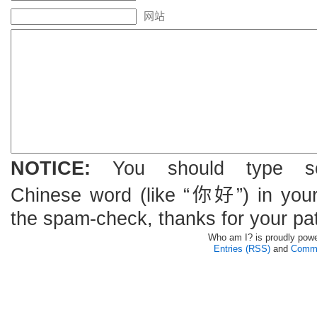
网站
NOTICE:
You should type s
Chinese word (like “你好”) in you
the spam-check, thanks for your pa
Who am I? is proudly pow
Entries (RSS)
and
Comme